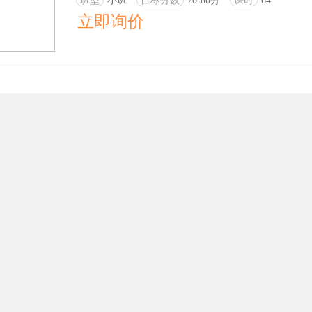
班型
小班
目标分数
70-80分
课时
64
立即询价