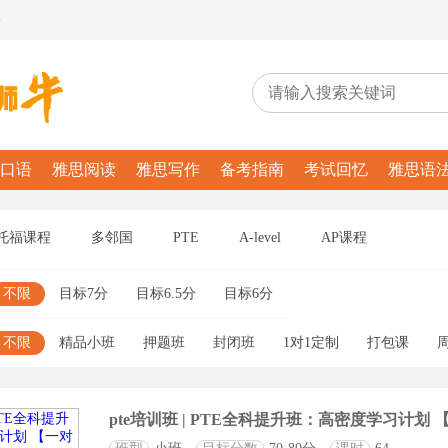
务
口语
雅思阅读
雅思写作
备考指南
考试回忆
雅思语
托福课程
多邻国
PTE
A-level
AP课程
不限
目标7分
目标6.5分
目标6分
不限
精品小班
押题班
封闭班
1对1定制
打包课
pte培训班 | PTE全科提升班：高密度学习计划