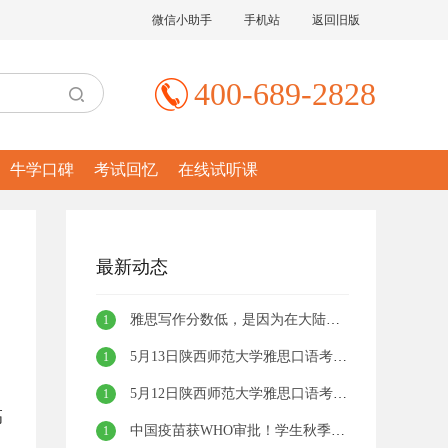
微信小助手
手机站
返回旧版
400-689-2828
牛学口碑
考试回忆
在线试听课
最新动态
雅思写作分数低，是因为在大陆地区考？
1
5月13日陕西师范大学雅思口语考试话题汇总
1
5月12日陕西师范大学雅思口语考试话题汇总
1
高
中国疫苗获WHO审批！学生秋季返校不用重新接种！
1