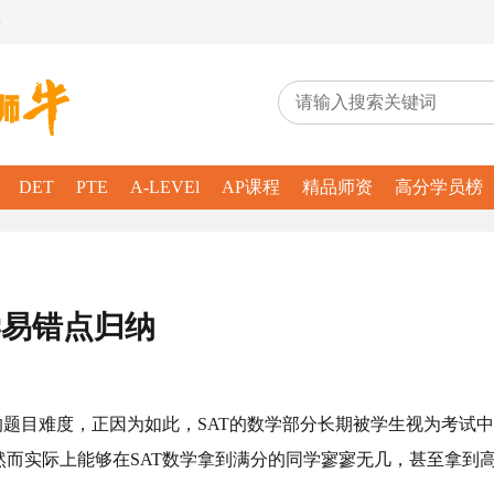
务
DET
PTE
A-LEVEl
AP课程
精品师资
高分学员榜
学易错点归纳
的题目难度，正因为如此，SAT的数学部分长期被学生视为考试中
而实际上能够在SAT数学拿到满分的同学寥寥无几，甚至拿到