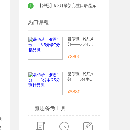
【雅思】5-8月最新完整口语题库.pdf
1
热门课程
，
暑假班 | 雅思4
分——6.5分争
7分精品班
¥8800
暑假班 | 雅思4
分——6分争6.
5分班精品班
¥5880
、
雅思备考工具
底
是