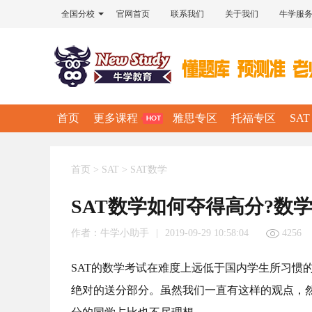
全国分校
官网首页
联系我们
关于我们
牛学服
首页
更多课程
雅思专区
托福专区
SAT
首页
>
SAT
>
SAT数学
SAT数学如何夺得高分?数
作者：
牛学小助手
|
2019-09-29 10:58:04
4256
SAT的数学考试在难度上远低于国内学生所习惯
绝对的送分部分。虽然我们一直有这样的观点，然